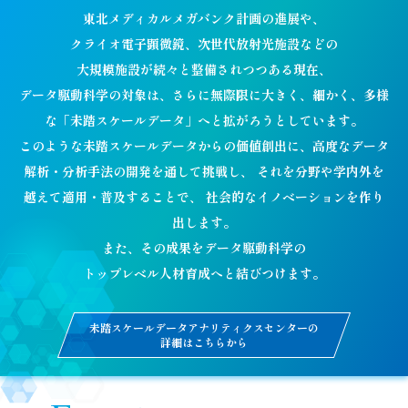
東北メディカルメガバンク計画の進展や、
クライオ電子顕微鏡、次世代放射光施設などの
大規模施設が続々と整備されつつある現在、
データ駆動科学の対象は、さらに無際限に大きく、細かく、多様
な
「未踏スケールデータ」へと拡がろうとしています。
このような未踏スケールデータからの価値創出に、
高度なデータ
解析・分析手法の開発を通して挑戦し、
それを分野や学内外を
越えて適用・普及することで、
社会的なイノベーションを作り
出します。
また、その成果をデータ駆動科学の
トップレベル人材育成へと結びつけます。
未踏スケールデータアナリティクスセンターの
詳細はこちらから