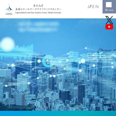
JP
EN