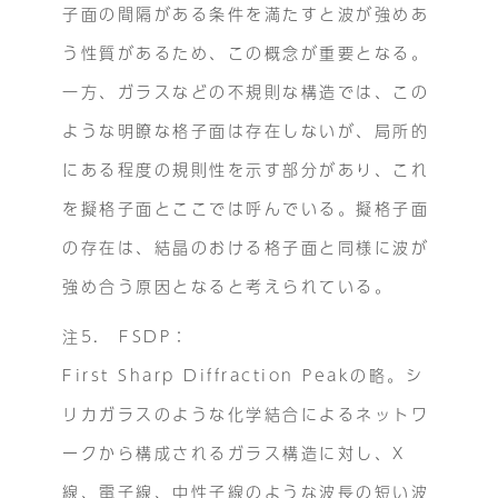
子面の間隔がある条件を満たすと波が強めあ
う性質があるため、この概念が重要となる。
一方、ガラスなどの不規則な構造では、この
ような明瞭な格子面は存在しないが、局所的
にある程度の規則性を示す部分があり、これ
を擬格子面とここでは呼んでいる。擬格子面
の存在は、結晶のおける格子面と同様に波が
強め合う原因となると考えられている。
注5. FSDP：
First Sharp Diffraction Peakの略。シ
リカガラスのような化学結合によるネットワ
ークから構成されるガラス構造に対し、X
線、電子線、中性子線のような波長の短い波