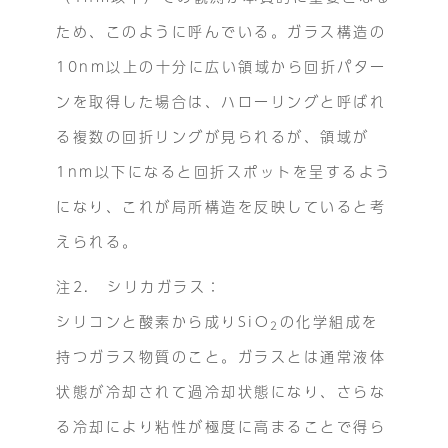
ため、このように呼んでいる。ガラス構造の
10nm以上の十分に広い領域から回折パター
ンを取得した場合は、ハローリングと呼ばれ
る複数の回折リングが見られるが、領域が
1nm以下になると回折スポットを呈するよう
になり、これが局所構造を反映していると考
えられる。
注2. シリカガラス：
シリコンと酸素から成りSiO
の化学組成を
2
持つガラス物質のこと。ガラスとは通常液体
状態が冷却されて過冷却状態になり、さらな
る冷却により粘性が極度に高まることで得ら