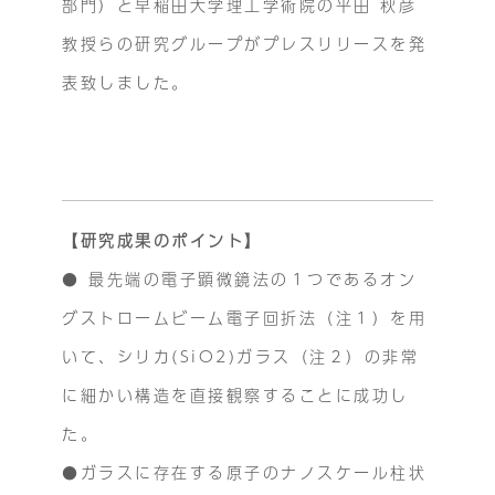
部門）と早稲田大学理工学術院の平田 秋彦
教授らの研究グループがプレスリリースを発
表致しました。
【研究成果のポイント】
● 最先端の電子顕微鏡法の１つであるオン
グストロームビーム電子回折法（注１）を用
いて、シリカ(SiO2)ガラス（注２）の非常
に細かい構造を直接観察することに成功し
た。
●ガラスに存在する原子のナノスケール柱状